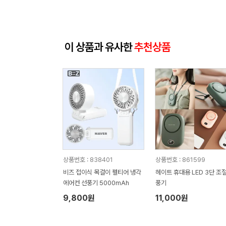
이 상품과 유사한
추천상품
상품번호 : 838401
상품번호 : 861599
비즈 접이식 목걸이 펠티어 냉각
헤이트 휴대용 LED 3단 조절
에어컨 선풍기 5000mAh
풍기
9,800원
11,000원