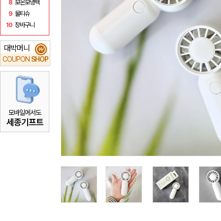
8
보온보냉백
9
물티슈
10
장바구니
대박머니
₩
COUPON
SHOP
모바일에서도
세종기프트