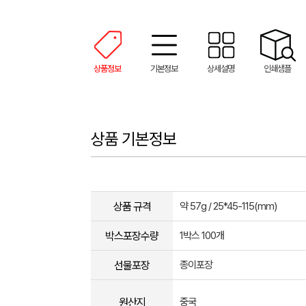
상품정보
기본정보
상세설명
인쇄샘플
상품 기본정보
상품 규격
약 57g / 25*45-115(mm)
박스포장수량
1박스 100개
선물포장
종이포장
원산지
중국