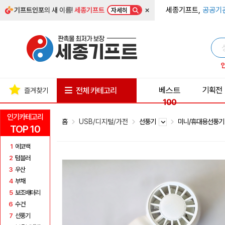
×
세종기프트,
공공기
기프트인포
의 새 이름!
세종기프트
자세히
베스트
기획전
전체 카테고리
즐겨찾기
100
인기카테고리
홈
USB/디지털/가전
선풍기
미니/휴대용선풍
TOP 10
1
에코백
2
텀블러
3
우산
4
부채
5
보조배터리
6
수건
7
선풍기