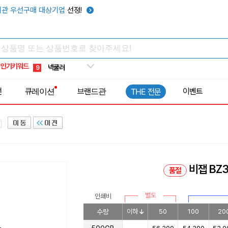
키캡
5
관 우선구매 대상기업
선정!
우산
6
텀블러
7
쿨토시
8
인기키워드
넥쿨러
9
타포린가방
10
전
큐레이션
브랜드관
이벤트
THE 전문
선풍기
1
비잽 BZ3
품절
별도
인쇄비
수량
이하
50
100
20