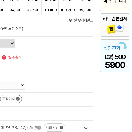
00
52,100
51,300
50,700
50,100
49,500
약속드립니다
100
104,100
102,600
101,400
100,200
99,000
카드 간편결제
단위: 원 부가세별도
준/난이도별 상이)
상담전화
02) 500
5900
포장예시
42,225
회원가입
대박머니적립
원