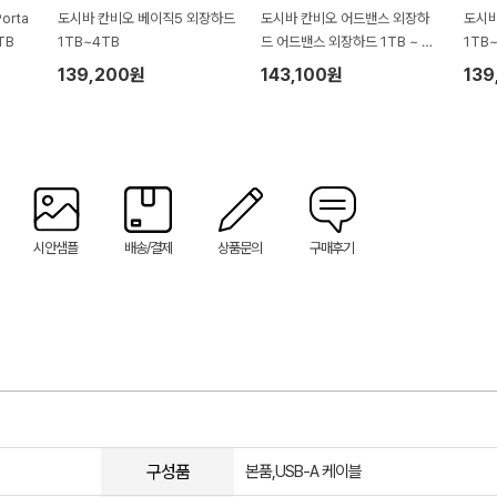
orta
도시바 칸비오 베이직5 외장하드
도시바 칸비오 어드밴스 외장하
도시바
TB
1TB~4TB
드 어드밴스 외장하드 1TB ~ 4
1TB
TB
139,200원
143,100원
139
시안샘플
배송/결제
상품문의
구매후기
구성품
본품,USB-A 케이블