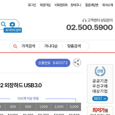
로그인
회원가입
비회원조회
장바구니
질문과답변
회사소개
고객센터 상담문의
02.500.5900
AI 이미지 검색
가격검색
가나다순
맞춤검색
840073
상품번호
공공기관
2 외장하드 USB3.0
우선구매
대상기업
100개 이상 무료
BEST →
0
300
500
1,000
2,000
3,000
최저가
를