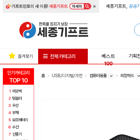
×
세종기프트,
공공기
기프트인포
의 새 이름!
세종기프트
자세히
베스트
기획
전체 카테고리
즐겨찾기
100
인기카테고리
홈
USB/디지털/가전
컴퓨터용품
외장하드
TOP 10
1
에코백
2
텀블러
3
우산
4
부채
5
보조배터리
6
수건
7
선풍기