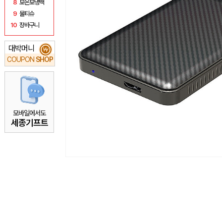
8
보온보냉백
9
물티슈
10
장바구니
대박머니
₩
COUPON
SHOP
모바일에서도
세종기프트