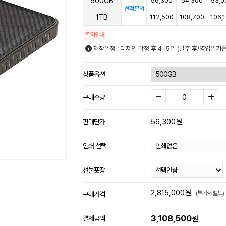
500GB
56,300
54,300
53,0
견적문의
1TB
112,500
108,700
106,
칼라인쇄
제작일정 : 디자인 확정 후 4~5일 (발주 후/영업일기
상품옵션
구매수량
56,300
원
판매단가
인쇄 선택
선물포장
2,815,000
원
(부가세별도)
구매가격
3,108,500
결제금액
원