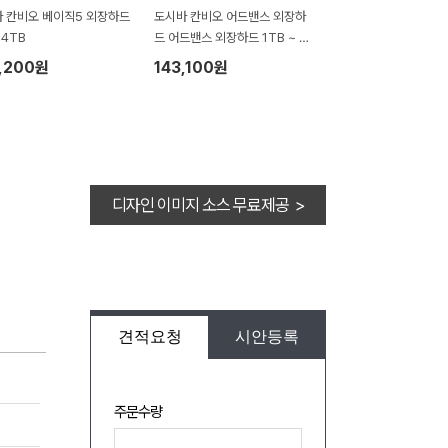
 칸비오 베이직5 외장하드
도시바 칸비오 어드밴스 외장하
~4TB
드 어드밴스 외장하드 1TB ~ 4
TB
,200원
143,100원
디자인 이미지 소스 무료제공 >
견적요청
시안등록
주문수량