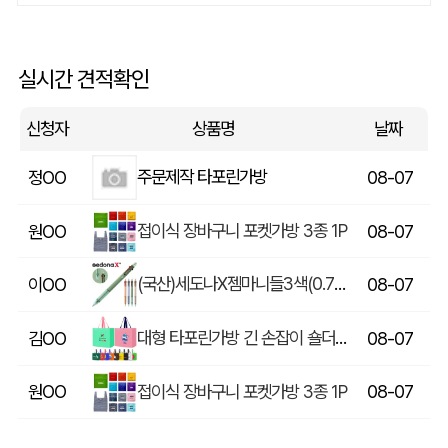
브렉퍼스트 폴딩 시리즈 장바구니 가방 (440*550mm)
김OO
08-07
실시간 견적확인
종이쇼핑백 제작
씨OO
08-07
신청자
상품명
날짜
주문제작 타포린가방
정OO
08-07
접이식 장바구니 포켓가방 3종 1P
원OO
08-07
(국산)세도나X젬마니들3색(0.7mm)(독일잉크/초초저점도)
이OO
08-07
대형 타포린가방 긴 손잡이 숄더가능(11color) (420x400x250mm)
김OO
08-07
접이식 장바구니 포켓가방 3종 1P
원OO
08-07
타이틀리스트 VG3 3피스 6구 고급 싸바리케이스
송OO
08-07