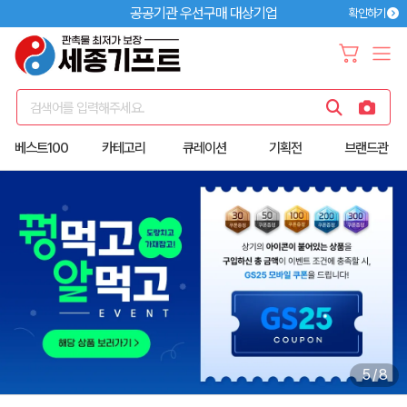
공공기관 우선구매 대상기업
확인하기
검색어를 입력해주세요.
베스트100
카테고리
큐레이션
기획전
브랜드관
5
/
8