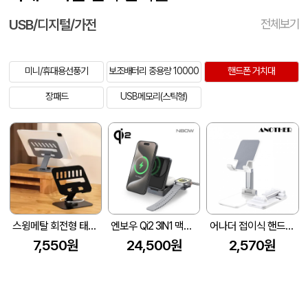
USB/디지털/가전
전체보기
미니/휴대용선풍기
보조배터리 중용량 10000
핸드폰 거치대
장패드
USB메모리(스틱형)
스윙메탈 회전형 태블릿 폰거치대
엔보우 Qi2 3IN1 맥세이프 고속 무선충전기 접이식거치대
어나더 접이식 핸드폰 거치대
7,550원
24,500원
2,570원