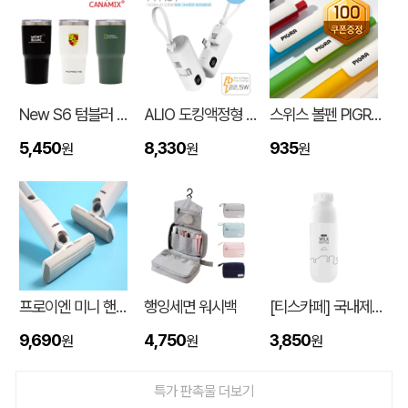
New S6 텀블러 600ml
ALIO 도킹액정형 고속충전PD22.5W 아이패스트 보조배터리 5000mAh
스위스 볼펜 PIGRA P03 피그라 볼펜
5,450
8,330
935
원
원
원
브리온 아이스큐브 2세대 여름 아이스 넥밴드 쿨러
하OO
08-07
프로이엔 미니 핸디 클리너
행잉세면 워시백
[티스카페] 국내제작 3단 밀크 보틀 화이트 (PP) 500ml
로고 2색 캐릭터볼펜
이OO
08-07
9,690
4,750
3,850
원
원
원
종이쇼핑백
김OO
08-07
특가 판촉물 더보기