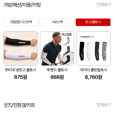
가방/패션/미용/키링
전체보기
코튼(면) 더스트백
크로스백
토시/쿨토시
루티네 냉장고 쿨토시
투밴드 쿨토시
아이더 쿨링팔토시
875원
868원
8,760원
굿즈/친환경/키트
전체보기