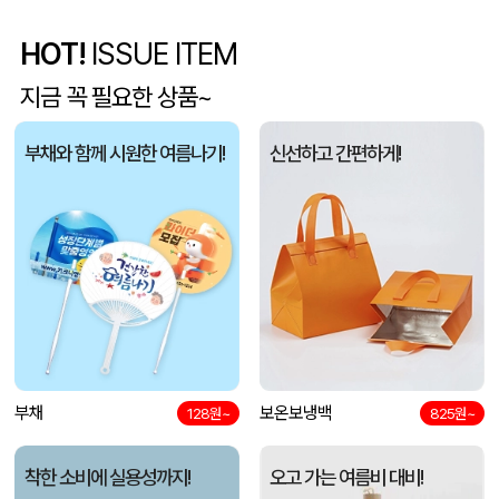
종이쇼핑백
정OO
08-07
HOT!
ISSUE ITEM
국산)크라운키넥스3색볼펜(공식인증대리점)
이OO
08-07
지금 꼭 필요한 상품~
코웨이 타포린쇼핑백 (500x240x390mm)
박OO
08-07
부채와 함께 시원한 여름나기!
신선하고 간편하게!
(국산)코리아니들링3색(국산)(독일잉크-초초저점도) (10.8*140mm)
이OO
08-07
세나토 수퍼히트 볼펜
이OO
08-07
밀룩스 3색 불투 흰색
이OO
08-07
리무벌스티커 제작 (판스티커)
백OO
08-07
부채
보온보냉백
128원~
825원~
종이쇼핑백_sep (300x100x200mm)
한OO
08-07
착한 소비에 실용성까지!
오고 가는 여름비 대비!
칼라약통밴드세트A
신OO
08-07