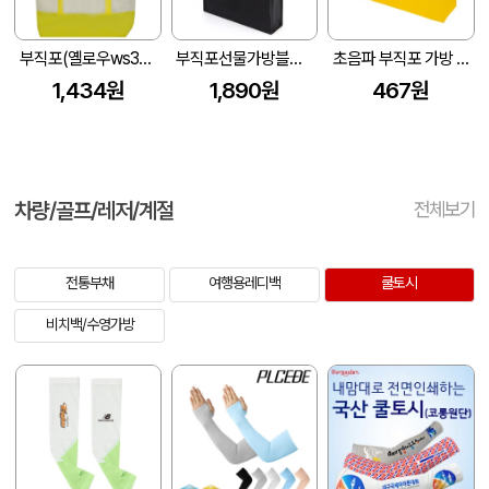
부직포(옐로우ws353) (420*110*350mm)
부직포선물가방블랙 (405*350*100mm)
초음파 부직포 가방 M400 (400x100x300mm)
1,434원
1,890원
467원
차량/골프/레저/계절
전체보기
전통부채
여행용레디백
쿨토시
비치백/수영가방