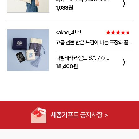
〉
1,033원
kakao_4***
★★★★★
고급 선물 받은 느낌이 나는 포장과 품질.
주는 사람도 받는 사람도 만족 스러운 제품 입니다.
나빌레라 라운드 6종 777쓰리세븐 손톱깎이 호작도 까치호랑이 네일케어세트
다만 아쉬운 점은 조립이 덜되어 있는 것이 간혹 있습니다.
〉
18,400원
케이스가 빠지는 현상이 좀 있는데, 조립할때 신경써서 해주시면 더 좋은 인상이 남을 것 같습니다.
세종기프트
공지사항 >