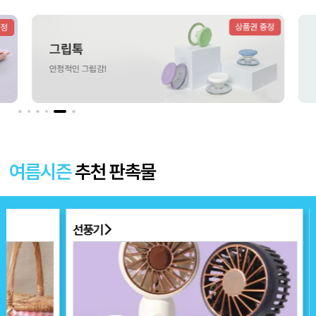
더보기 〉
여름시즌
추천 판촉물
선풍기
부채