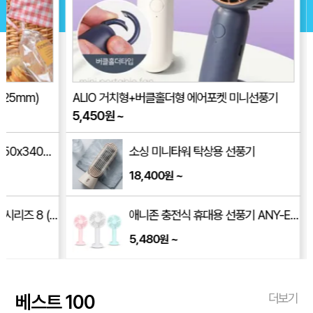
ALIO 거치형+버클홀더형 에어포켓 미니선풍기
별 신형긴자루
5,450
원
~
181
원
~
소싱 미니타워 탁상용 선풍기
18,400
~
원
185mm)
애니존 충전식 휴대용 선풍기 ANY-EF1 C타입
5,480
~
원
베스트 100
더보기