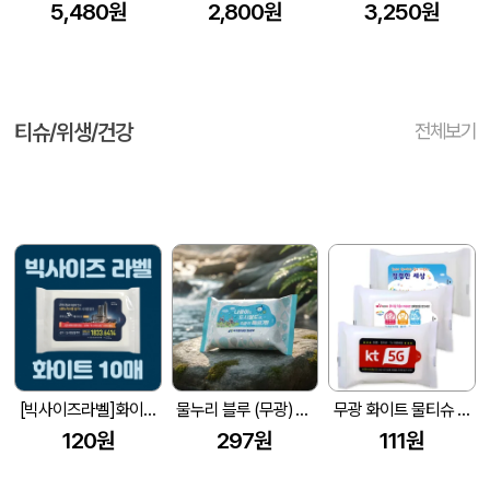
5,480원
2,800원
3,250원
티슈/위생/건강
전체보기
[빅사이즈라벨]화이트 물티슈 10매 (145*90mm)
물누리 블루 (무광) 물티슈 25매/30매/35매
무광 화이트 물티슈 (10매/15매/20매) (150*90mm)
120원
297원
111원