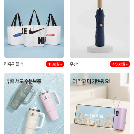
리유저블백
우산
1,188원~
4,560원~
밖에서도 수분보충
더 작고 더 가벼워요!