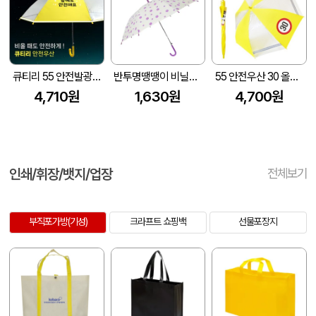
큐티리 55 안전발광우산 (노랑)
반투명땡땡이 비닐우산
55 안전우산 30 올하이바 이름표
4,710원
1,630원
4,700원
인쇄/휘장/뱃지/업장
전체보기
부직포가방(기성)
크라프트 쇼핑백
선물포장지