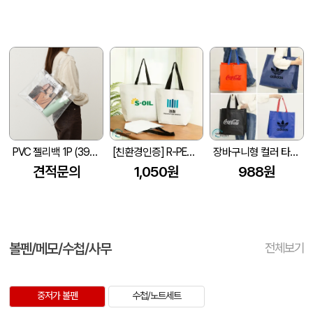
PVC 젤리백 1P (390x300mm)
[친환경인증] R-PET 고밀도 리유저블백 (검정내피/170g)(S~XL)
장바구니형 컬러 타포린백 대형(4색) (중량 140g±5)(400x250x400mm)
견적문의
1,050원
988원
볼펜/메모/수첩/사무
전체보기
중저가 볼펜
수첩/노트세트