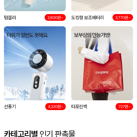
텀블러
도킹형 보조배터리
2,800원~
3,770원~
더위가 얼씬도 못해요.
보부상의 만능가방!
선풍기
타포린백
4,320원~
727원~
카테고리별
인기 판촉물