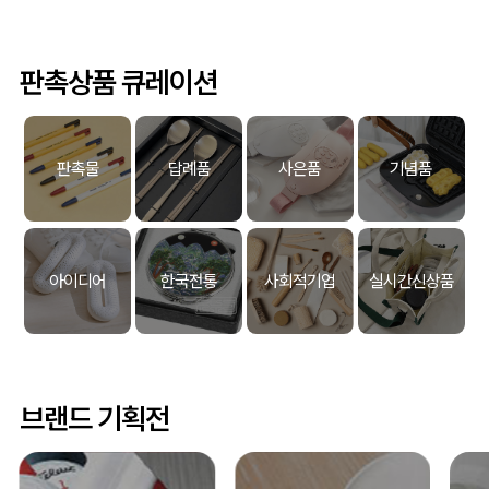
판촉상품 큐레이션
판촉물
답례품
사은품
기념품
아이디어
한국전통
사회적기업
실시간신상품
브랜드 기획전