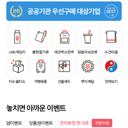
USB 메모리
볼펜·필기류
에코백·쇼핑백
텀블러·보온병
수건·타올
티슈·물티슈
여행용품
선물세트
뱃지·메달
전체보기
놓치면 아까운 이벤트
덤이벤트
상품권이벤트
견적확정·첫거래
쿠폰수령