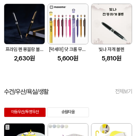
프라임 펜 몽블랑 볼펜+리필심 금장볼펜 은장볼펜 고급볼펜 볼펜인쇄
[막세마] 닷 크롬 무광 고무라바(GOM-C-CR)볼펜- Made in Italy (140mm)
빛나 자개 볼펜
2,630원
5,600원
5,810원
수건/우산/욕실/생활
전체보기
아동우산/투명우산
송월타올