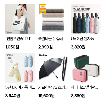
[친환경인증] R-PET 고밀도 리유저블백 (검정내피/170g)(S~XL)
송월타올 뉴컬러무지 150g (30수/40*80cm)
UV 3단 완자동 양우산
1,050원
2,990원
3,820원
5단 6K 마카롱 미니 UV 양우산
키르히탁 75 초경량 올카본 UV 암막우산
해피니스 엘리펀트 베이직 인텐시브 레디백
3,940원
19,600원
8,880원