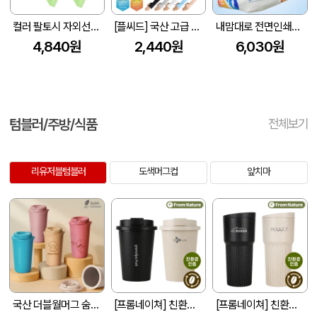
컬러 팔토시 자외선차단 쿨토시 Z491
[플씨드] 국산 고급 손등커버형 쿨토시
내맘대로 전면인쇄하는 국산 쿨토시(코롱원단)
4,840원
2,440원
6,030원
텀블러/주방/식품
전체보기
리유저블텀블러
도색머그컵
앞치마
국산 더블월머그 숨텀블러 친환경인증서 녹색인증서 보유 450ml
[프롬네이쳐] 친환경 커피가루 텀블러 400ml
[프롬네이쳐] 친환경 커피가루 모나코 텀블러 709ml