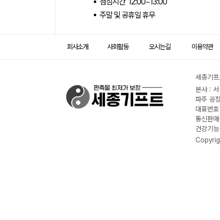
점심시간 12:00~13:00
주말 및 공휴일 휴무
회사소개
사회활동
오시는길
이용약관
세종기프트
본사 : 
파주 공장
대표번호 :
통신판매신
건강기능식
Copyrig