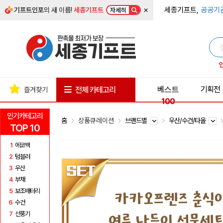
×
세종기프트,
공공기
기프트인포
의 새 이름!
세종기프트
자세히
베스트
기획전
전체 카테고리
즐겨찾기
100
인기카테고리
홈
상품큐레이션
브랜드별
우산/수건/타올
TOP 10
1
에코백
2
텀블러
3
우산
4
부채
5
보조배터리
6
수건
7
선풍기