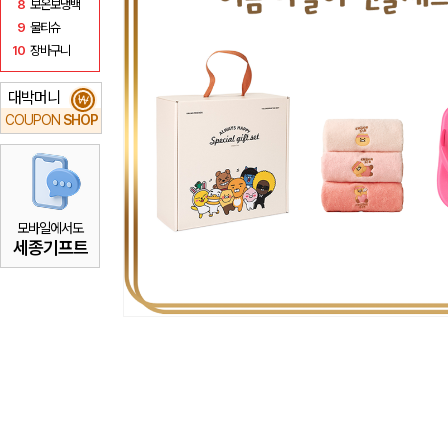
8
보온보냉백
9
물티슈
10
장바구니
대박머니
₩
COUPON
SHOP
모바일에서도
세종기프트