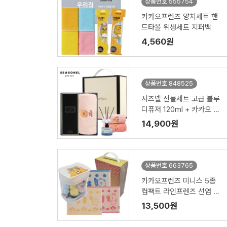
상품번호 555754
카카오프렌즈 양치세트 핸
드타올 위생세트 지퍼백
4,560원
상품번호 848525
시즈넬 선물세트 고급 블루
디퓨저 120ml + 카카오 코
마사 40수타올
14,900원
상품번호 663765
카카오프렌즈 미니스 5종
컴팩트 라인프렌즈 선염 핸
드타올 2종
13,500원