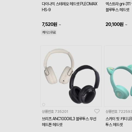
다이나믹 스테레오 헤드셋 PLEOMAX
엑스트라 gni-31
HS-9
블루투스 헤드셋
7,520
원
20,100
원
~
~
케이스무료
상품번호
735201
상품번호
72259
브리츠 ANC1000XL3 블루투스 무선
스카이 핏 키티 L
헤드폰 헤드셋
투스 헤드셋