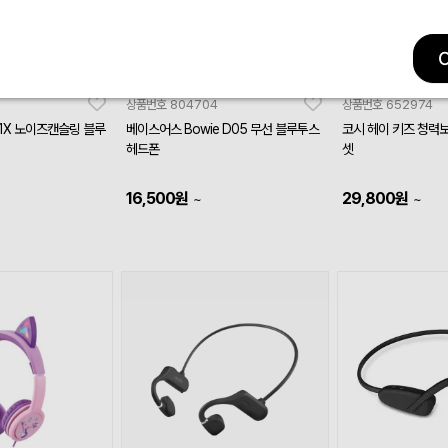
상품번호
804704
상품번호
652974
H1X 노이즈캔슬링 블루
베이스어스 Bowie D05 무선 블루투스
코시 헤이 키즈 청력
헤드폰
셋
16,500
원
29,800
원
~
~