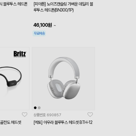
이식 블루투스 헤드폰
[피아톤] 노이즈캔슬링 가벼운 데일리 블
루투스 헤드폰(BN300/1P)
46,100
원
~
무료배송
상품번호
690857
0 골전도 헤드셋
[엑토] 아우라 블루투스 헤드셋 BTH-12