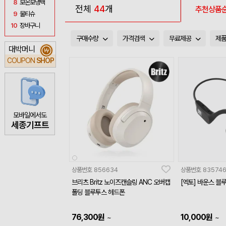
8
보온보냉백
전체
44
개
추천상품
9
물티슈
10
장바구니
구매수량
가격검색
무료제공
제
대박머니
₩
COUPON
SHOP
모바일에서도
세종기프트
상품번호
856634
상품번호
83574
브리츠 Britz 노이즈캔슬링 ANC 오버캡
[엑토] 바운스 블루
폴딩 블루투스 헤드폰
76,300
원
10,000
원
~
~