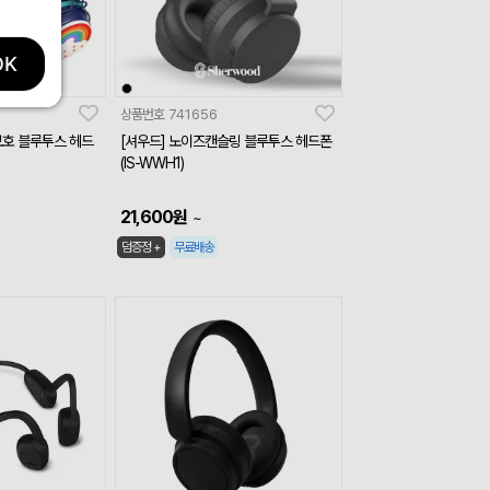
OK
상품번호
741656
보호 블루투스 헤드
[셔우드] 노이즈캔슬링 블루투스 헤드폰
(IS-WWH1)
21,600
원
~
덤증정 +
무료배송