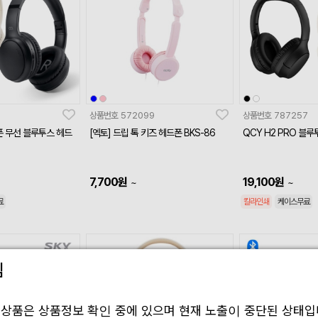
7
상품번호
572099
상품번호
787257
폰 무선 블루투스 헤드
[엑토] 드립 톡 키즈 헤드폰 BKS-86
QCY H2 PRO 블
7,700
원
19,100
원
~
~
료
칼라인쇄
케이스무료
림
 상품은 상품정보 확인 중에 있으며 현재 노출이 중단된 상태입