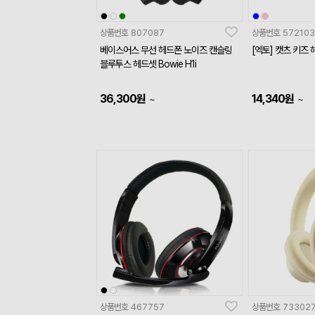
상품번호
807087
상품번호
572103
베이스어스 무선 헤드폰 노이즈 캔슬링
[엑토] 캣츠 키즈 
블루투스 헤드셋 Bowie H1i
36,300
원
14,340
원
~
~
상품번호
467757
상품번호
73302