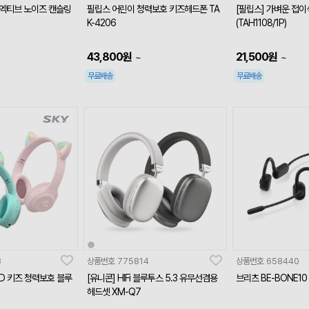
1 엑티브 노이즈 캔슬링
필립스 어린이 청력보호 키즈헤드폰 TA
[필립스] 가벼운 접
K-4206
(TAH1108/1P)
43,800
원
21,500
원
~
~
무료배송
무료배송
3
상품번호
775814
상품번호
658440
ED 키즈 청력보호 블루
[유니콘] HIFi 블루투스 5.3 유무선겸용
브리츠 BE-BONE1
헤드셋 XM-Q7