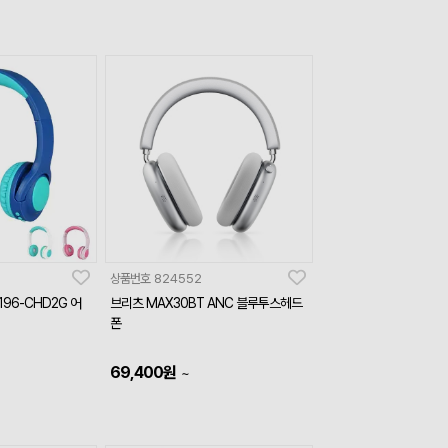
상품번호
824552
196-CHD2G 어
브리츠 MAX30BT ANC 블루투스헤드
폰
69,400
원
~