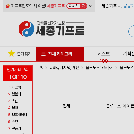
×
세종기프트,
공공기
기프트인포
의 새 이름!
세종기프트
자세히
베스트
기획
전체 카테고리
즐겨찾기
100
홈
USB/디지털/가전
블루투스용품
블루투스
인기카테고리
TOP 10
1
에코백
2
텀블러
3
우산
전체
블루투스 이어
4
부채
5
보조배터리
6
수건
7
선풍기