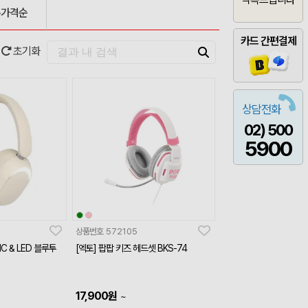
은가격순
카드 간편결제
초기화
상담전화
02) 500
5900
상품번호
572105
NC & LED 블루투
[엑토] 팝팝 키즈 헤드셋 BKS-74
17,900
원
~