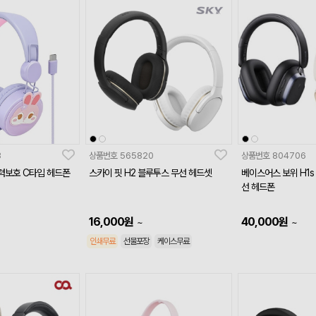
3
상품번호
565820
상품번호
804706
력보호 C타입 헤드폰
스카이 핏 H2 블루투스 무선 헤드셋
베이스어스 보위 H1
선 헤드폰
16,000
원
40,000
원
~
~
인쇄무료
선물포장
케이스무료