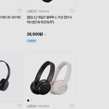
상품번호
762934
헤드셋 나비 NV
[필립스] 데일리 블루투스 무선 접이식
헤드폰(TAH5209/1P)
28,600
원
~
무료배송
상품번호
763356