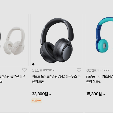
상품번호
832819
상품번호
830992
즈 캔슬링 유무선 블루
맥도도 노이즈캔슬링 ANC 블루투스 무
naVee 나비 키즈 NV
te
선 헤드폰
린이 헤드셋
33,300
원
15,300
원
~
~
인쇄무료