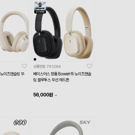
상품번호
763284
s 노이즈캔슬링 무
베이스어스 정품 BowieH1i 노이즈캔슬
링 블루투스 무선 헤드폰
56,000
원
~