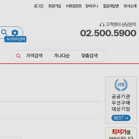
로그인
회원가입
비회원조회
장바구니
질문과답변
회사소개
고객센터 상담문의
02.500.5900
AI 이미지 검색
가격검색
가나다순
맞춤검색
공공기관
우선구매
대상기업
BEST →
최저가
를
약속드립니다