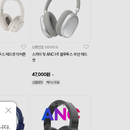
상품번호
565819
루투스 헤드셋 이어폰
스카이 핏 ANC H1 블루투스 무선 헤드
셋
47,000
원
~
선물포장
케이스무료
니다.