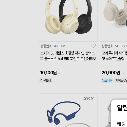
상품번호
686895
상품번호
74366
스카이 핏 에센스 초경량 저지연 청력보
오아 투게더 헤드
호 블루투스 5.4 멀티포인트 무선헤드셋
셋 노이즈캔슬링
10,100
원
20,900
원
~
~
선물포장
무료배송
케이스무
알
해당