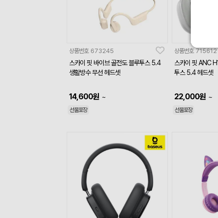
상품번호
673245
상품번호
715612
스카이 핏 바이브 골전도 블루투스 5.4
스카이 핏 ANC 
생활방수 무선 헤드셋
투스 5.4 헤드셋
14,600
원
22,000
원
~
~
선물포장
선물포장