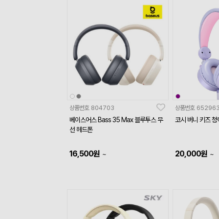
상품번호
804703
상품번호
65296
베이스어스 Bass 35 Max 블루투스 무
코시 버니 키즈 청
선 헤드폰
16,500
원
20,000
원
~
~