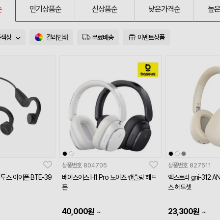
순
인기상품순
신상품순
낮은가격순
높
품색상
컬러인쇄
무료배송
이벤트상품
6
상품번호
804705
상품번호
827511
투스 이어폰 BTE-39
베이스어스 H1 Pro 노이즈 캔슬링 헤드
엑스트라 gni-312 A
폰
스 헤드셋
40,000
원
23,300
원
~
~