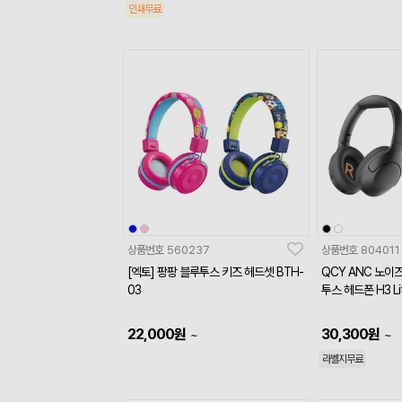
인쇄무료
상품번호
560237
상품번호
804011
[엑토] 팡팡 블루투스 키즈 헤드셋 BTH-
QCY ANC 노이
03
투스 헤드폰 H3 Li
22,000
원
30,300
원
~
~
라벨지무료