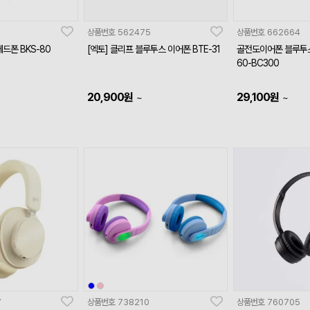
상품번호
562475
상품번호
662664
헤드폰 BKS-80
[엑토] 클리프 블루투스 이어폰 BTE-31
골전도이어폰 블루투스
60-BC300
20,900
원
29,100
원
~
~
7
상품번호
738210
상품번호
760705