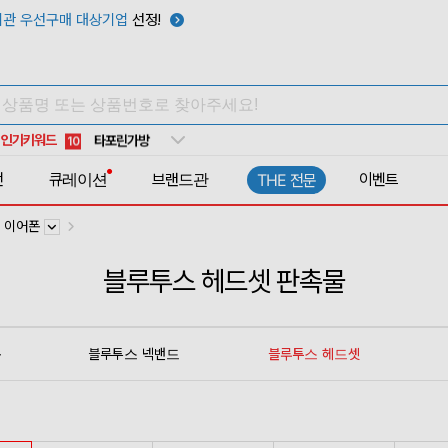
관 우선구매 대상기업
선정!
우산
6
텀블러
7
쿨토시
8
넥쿨러
9
인기키워드
타포린가방
10
선풍기
1
전
큐레이션
브랜드관
이벤트
THE 전문
 이어폰
블루투스 헤드셋 판촉물
폰
블루투스 넥밴드
블루투스 헤드셋