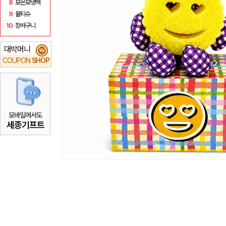
8
보온보냉백
9
물티슈
10
장바구니
대박머니
₩
COUPON
SHOP
모바일에서도
세종기프트