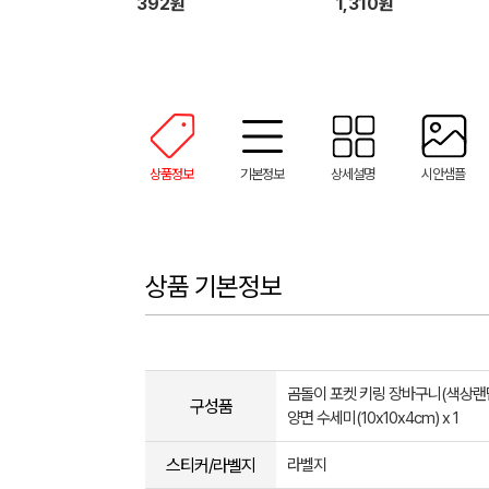
392원
1,310원
상품정보
기본정보
상세설명
시안샘플
상품 기본정보
곰돌이 포켓 키링 장바구니(색상랜덤
구성품
양면 수세미(10x10x4cm) x 1
스티커/라벨지
라벨지