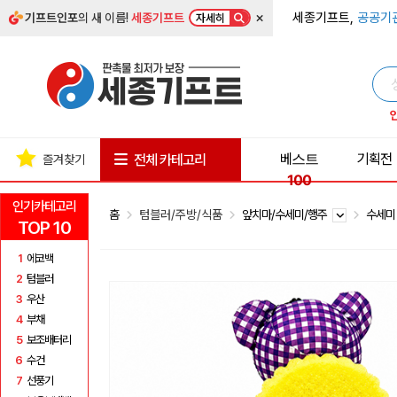
×
세종기프트,
공공기
기프트인포
의 새 이름!
세종기프트
자세히
베스트
기획전
전체 카테고리
즐겨찾기
100
인기카테고리
홈
텀블러/주방/식품
앞치마/수세미/행주
수세
TOP 10
1
에코백
2
텀블러
3
우산
4
부채
5
보조배터리
6
수건
7
선풍기