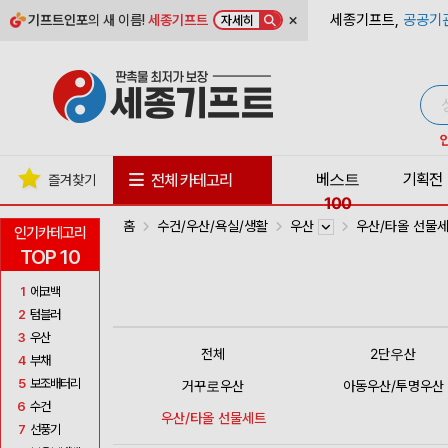
×
세종기프트,
공공기
기프트인포
의 새 이름!
세종기프트
자세히
베스트
기획전
전체 카테고리
즐겨찾기
100
홈
수건/우산/욕실/생활
우산
우산/타올 선물
인기카테고리
TOP 10
1
에코백
2
텀블러
3
우산
전체
2단우산
4
부채
5
보조배터리
거꾸로우산
아동우산/투명우산
6
수건
우산/타올 선물세트
7
선풍기