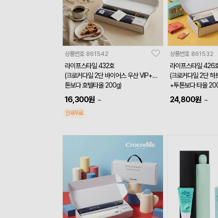
상품번호
861542
상품번호
861532
라이프스타일 432호
라이프스타일 426
(크로커다일 2단 바이어스 우산 VIP+투
(크로커다일 2단 하트
톤보다 호텔타올 200g)
+투톤보다 타올 200
16,300
원
24,800
원
~
~
인쇄무료