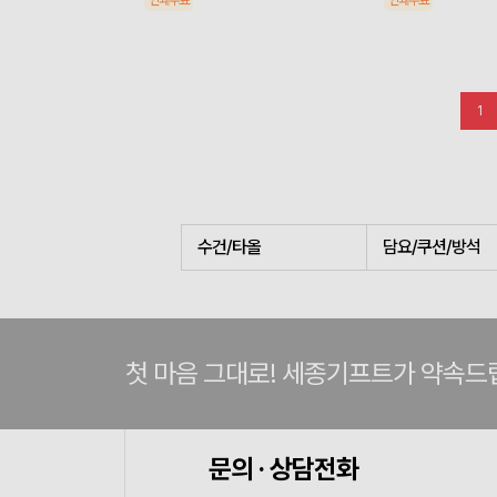
인쇄무료
인쇄무료
1
수건/타올
담요/쿠션/방석
첫 마음 그대로! 세종기프트가 약속드
문의 · 상담전화