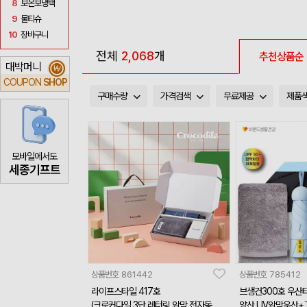
8
보온보냉백
9
물티슈
10
장바구니
전체
2,068
개
추천상품순
대박머니
₩
COUPON
SHOP
구매수량
가격검색
무료제공
제품
모바일에서도
세종기프트
상품번호
861442
상품번호
785412
라이프스타일 417호
브생건300호 우산
(크로커다일 3단 레터링 암막 전자동 우
양산 UV암막우산+