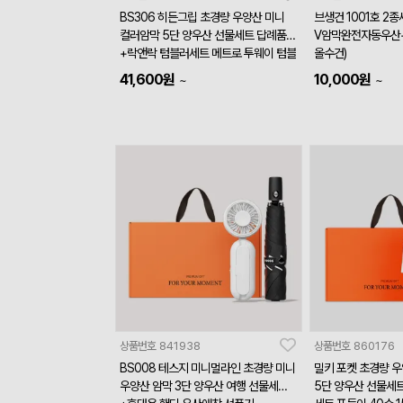
BS306 히든그립 초경량 우양산 미니
브생건 1001호 2
컬러암막 5단 양우산 선물세트 답례품
V암막완전자동우산+
+락앤락 텀블러세트 메트로 투웨이 텀블
올수건)
러 475ml+송월타올세트 코마40수 16
41,600
원
10,000
원
~
~
0g 수건세트
상품번호
841938
상품번호
860176
BS008 테스지 미니멀라인 초경량 미니
밀키 포켓 초경량 
우양산 암막 3단 양우산 여행 선물세트
5단 양우산 선물세