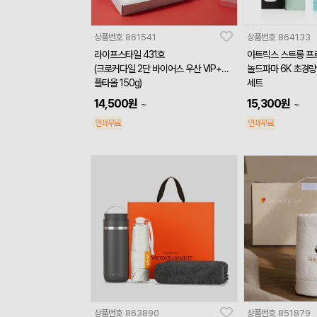
상품번호
861541
상품번호
864133
라이프스타일 431호
아트릭스 스트롱 프
(크로커다일 2단 바이어스 우산 VIP+심
놀드파마 6K 초경량
플타올 150g)
세트
14,500
원
15,300
원
~
~
인쇄무료
인쇄무료
상품번호
863890
상품번호
851879