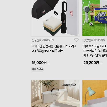
상품번호
686543
상품번호
861590
리복 3단 완전자동 친환경 어스 카라비
라이프스타일 114호
너+200g 코마사타올 세트
(크로커다일 3단 50
막 양우산 VIP+쿨
15,000
원
29,200
원
~
~
케이스무료