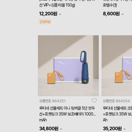
산 VIP+심플 타올 150g)
호텔수건)
12,200
원
8,600
원
~
~
인쇄무료
상품번호
864251
상품번호
864254
루티네 선물세트 미니 링버클 5단 양우
루티네 선물세트 코
산+포켓링크 35W 보조배터리 10000
+포켓링크 35W 보
mAh
Ah
34,800
원
35,200
원
~
~