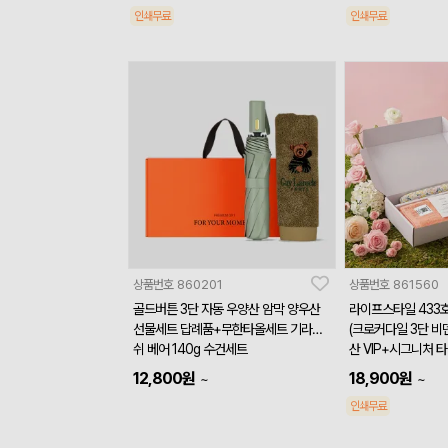
인쇄무료
인쇄무료
상품번호
860201
상품번호
861560
골드버튼 3단 자동 우양산 암막 양우산
라이프스타일 433
선물세트 답례품+무한타올세트 기라로
(크로커다일 3단 비
쉬 베어 140g 수건세트
산 VIP+시그니처 타올
12,800
원
18,900
원
~
~
인쇄무료