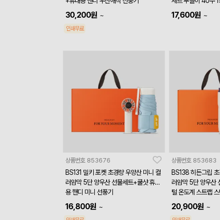
+휴대용 핸디 우산애착 선풍기
세트 푸들이 40수 
30,200
원
17,600
원
~
~
인쇄무료
상품번호
853676
상품번호
853683
BS131 밀키 포켓 초경량 우양산 미니 컬
BS138 히든그립 
러암막 5단 양우산 선물세트+쿨샷 휴대
러암막 5단 양우산
용 핸디 미니 선풍기
털 온도계 스트랩 
ml
16,800
원
20,900
원
~
~