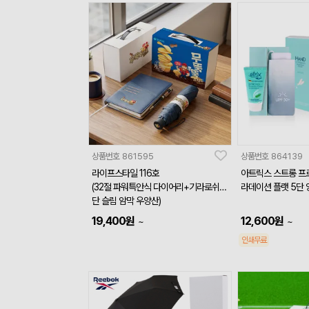
상품번호
861595
상품번호
864139
라이프스타일 116호
아트릭스 스트롱 프
(32절 파워특안식 다이어리+기라로쉬 3
라데이션 플랫 5단
단 슬림 암막 우양산)
19,400
원
12,600
원
~
~
인쇄무료