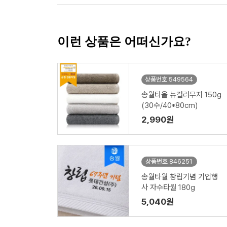
이런 상품은 어떠신가요?
상품번호 549564
송월타올 뉴컬러무지 150g
(30수/40*80cm)
2,990원
상품번호 846251
송월타월 창립기념 기업행
사 자수타월 180g
5,040원