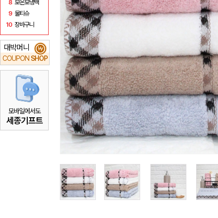
8
보온보냉백
9
물티슈
10
장바구니
대박머니
₩
COUPON
SHOP
모바일에서도
세종기프트