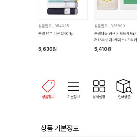
상품번호 : 854025
상품번호 : 825899
송월 뱀부 에센셜40 1p
송월타올 땡큐 기프트세트(
저160g1매+케이스+스티커)
사 답례품
5,630원
5,410원
상품정보
기본정보
상세설명
인쇄샘플
상품 기본정보