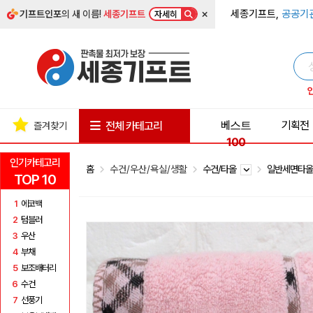
×
세종기프트,
공공기
기프트인포
의 새 이름!
세종기프트
자세히
베스트
기획전
전체 카테고리
즐겨찾기
100
인기카테고리
홈
수건/우산/욕실/생활
수건/타올
일반세면타
TOP 10
1
에코백
2
텀블러
3
우산
4
부채
5
보조배터리
6
수건
7
선풍기