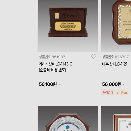
상품번호
851987
상품번호
676787
가리비상패 _G4143-C
나무 상패_G4121
(순금 바 비용 별도)
56,100
원
56,000
원
~
~
칼라인쇄
인쇄무료