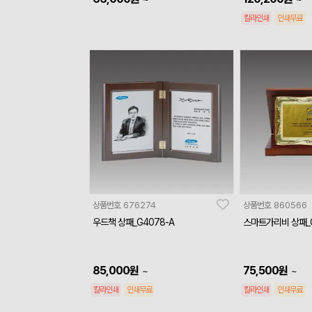
칼라인쇄
인쇄무료
상품번호
676274
상품번호
860566
우드책 상패_G4078-A
스마트가리비 상패_
85,000
원
75,500
원
~
~
칼라인쇄
인쇄무료
칼라인쇄
인쇄무료