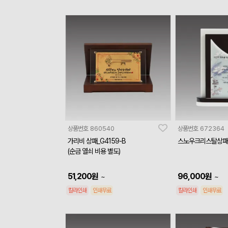
상품번호
860540
상품번호
672364
가리비 상패_G4159-B
스노우크리스탈상패_
(순금 열쇠 비용 별도)
51,200
원
96,000
원
~
~
칼라인쇄
인쇄무료
칼라인쇄
인쇄무료