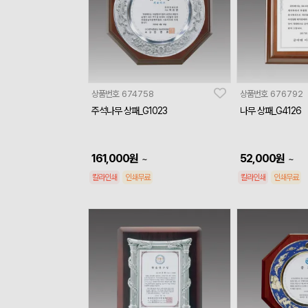
상품번호
674758
상품번호
676792
주석나무 상패_G1023
나무 상패_G4126
161,000
원
52,000
원
~
~
칼라인쇄
인쇄무료
칼라인쇄
인쇄무료