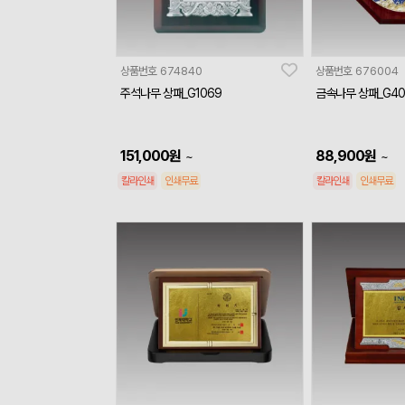
상품번호
674840
상품번호
676004
주석나무 상패_G1069
금속나무 상패_G40
151,000
원
88,900
원
~
~
칼라인쇄
인쇄무료
칼라인쇄
인쇄무료