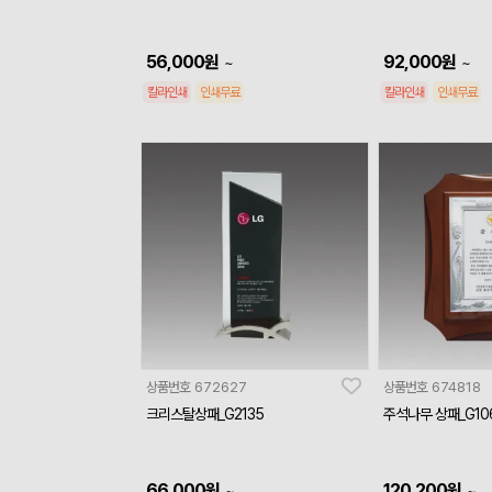
56,000
원
92,000
원
~
~
칼라인쇄
인쇄무료
칼라인쇄
인쇄무료
상품번호
672627
상품번호
674818
크리스탈상패_G2135
주석나무 상패_G10
66,000
원
120,200
원
~
~