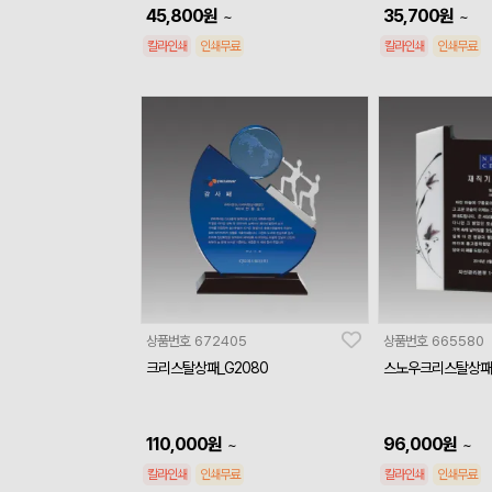
45,800
원
35,700
원
~
~
칼라인쇄
인쇄무료
칼라인쇄
인쇄무료
상품번호
672405
상품번호
665580
크리스탈상패_G2080
스노우크리스탈상패_
110,000
원
96,000
원
~
~
칼라인쇄
인쇄무료
칼라인쇄
인쇄무료