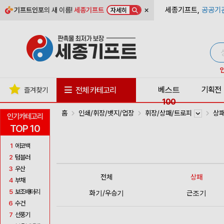
×
세종기프트,
공공기
기프트인포
의 새 이름!
세종기프트
자세히
베스트
기획전
전체 카테고리
즐겨찾기
100
홈
인쇄/휘장/뱃지/업장
휘장/상패/트로피
상
인기카테고리
TOP 10
1
에코백
2
텀블러
3
우산
전체
상패
4
부채
5
보조배터리
화기/우승기
근조기
6
수건
7
선풍기