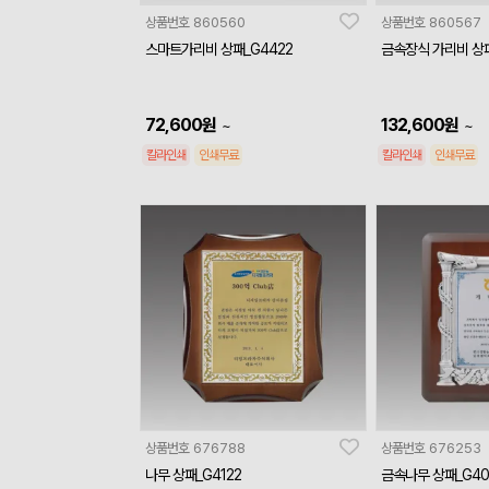
상품번호
860560
상품번호
860567
스마트가리비 상패_G4422
금속장식 가리비 상패
72,600
원
132,600
원
~
~
칼라인쇄
인쇄무료
칼라인쇄
인쇄무료
상품번호
676788
상품번호
676253
나무 상패_G4122
금속나무 상패_G40