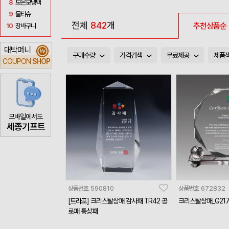
8
보온보냉백
9
물티슈
전체
842
개
추천상품순
10
장바구니
대박머니
₩
구매수량
가격검색
무료제공
제품
COUPON
SHOP
모바일에서도
세종기프트
상품번호
590810
상품번호
672832
[트라포] 크리스탈상패 감사패 TR42 공
크리스탈상패_G217
로패 통상패