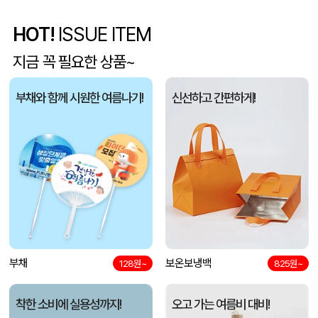
HOT!
ISSUE ITEM
특대형 타포린가방 화이트 (520x350x380mm)
박OO
08-10
지금 꼭 필요한 상품~
장바구니형 컬러 타포린백 대형(4색) (중량 140g±5)(400x250x400mm)
김OO
08-10
부채와 함께 시원한 여름나기!
신선하고 간편하게!
오코텍스 GRS인증 에코 지퍼 파우치 (230x60x160mm)
김OO
08-10
시치미쓱 그린 아기물티슈 고평량 프리미엄 두툼한 엠보싱 물티슈 10팩
박OO
08-10
액센 U26 블럭 메탈 USB메모리 4GB~128GB
박OO
08-10
레인보우 5칸 인덱스 문서정리 도큐먼트 수납보관 화일(파일) 홀더
최OO
08-10
유로3색 화이트3링볼펜(독일잉크/컬러인쇄가능)
부채
보온보냉백
최OO
08-10
128원~
825원~
투명 빨대 텀블러 450ml
박OO
08-10
착한 소비에 실용성까지!
오고 가는 여름비 대비!