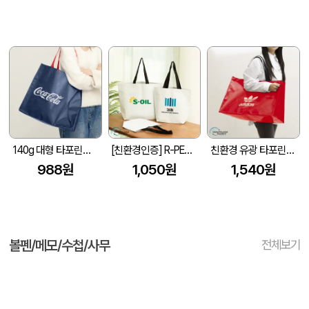
140g 대형 타포린백 네이비(레드끈) (400x250x400mm)
[친환경인증] R-PET 고밀도 리유저블백 (검정내피/170g)(S~XL)
친환경 유광 타포린백 특대형(2색) (530x300x380mm)
988원
1,050원
1,540원
볼펜/메모/수첩/사무
전체보기