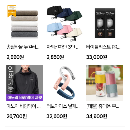
송월타올 뉴컬러무지 150g (30수/40*80cm)
자외선차단 3단 자동 암막 양우산
타이틀리스트 PRO V1 6구세트 (45X95X135mm)
2,990원
2,850원
33,000원
아노락 바람막이 자켓 주문제작 전사인쇄
터보아이스 날개없는 넥쿨러 4000mAh
[테팔] 휴대용 무선 믹서기 라이트믹스 (노랑/민트) 색상선택
26,700원
32,600원
34,900원