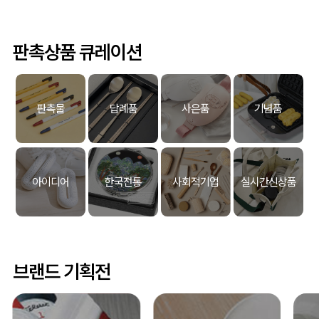
판촉상품 큐레이션
판촉물
답례품
사은품
기념품
아이디어
한국전통
사회적기업
실시간신상품
브랜드 기획전