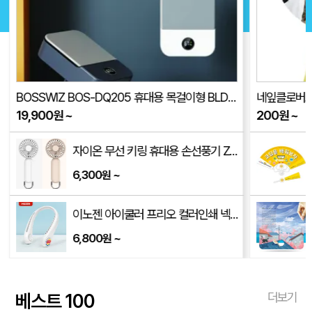
BOSSWIZ BOS-DQ205 휴대용 목걸이형 BLDC 선풍기(품절)
네잎클로버로고
19,900
원
~
200
원
~
185mm)
자이온 무선 키링 휴대용 손선풍기 ZCW-HF1500
6,300
~
원
x380mm)
이노젠 아이쿨러 프리오 컬러인쇄 넥밴드 선풍기 INOZEN i-cooler FRiO
6,800
~
원
베스트 100
더보기