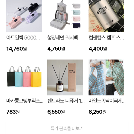
아트일렉 5000mAh 도킹형 보조 배터리
행잉세면 워시백
컵앤컵스 캠프 스텐 머그 440ml
14,760
4,750
4,400
원
원
원
유로3색 베이직3링볼펜(독일잉크/컬러인쇄가능)
송OO
08-10
마카롱코팅부직포가방 (300*430*105mm)
센트라도 디퓨저 150ml
마일드똑딱이극세사담요
행잉세면 워시백
고OO
08-10
783
6,550
8,250
원
원
원
부직포 가방 일반형,가로형,세로고급형
신OO
08-10
특가 판촉물 더보기