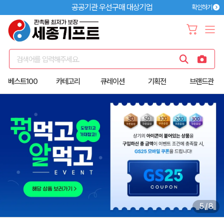
공공기관 우선구매 대상기업
확인하기
검색어를 입력해주세요.
베스트100
카테고리
큐레이션
기획전
브랜드관
6
/
8