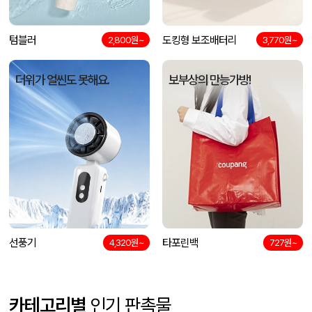
텀블러
도킹형 보조배터리
2,800원~
3,770원~
더위가 얼씬도 못해요.
보부상의 만능가방!
선풍기
타포린백
4,320원~
727원~
카테고리별
인기 판촉물