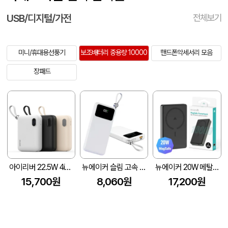
USB/디지털/가전
전체보기
미니/휴대용선풍기
보조배터리 중용량 10000
핸드폰악세서리 모음
장패드
아이리버 22.5W 4in1 케이블 일체형 미니 보조배터리 10000mAh
뉴에이커 슬림 고속 보조배터리 10000mAh (SM-PBS100C)
뉴에이커 20W 메탈 맥세이프 고속충전 보조배터리 10000mAh
15,700원
8,060원
17,200원