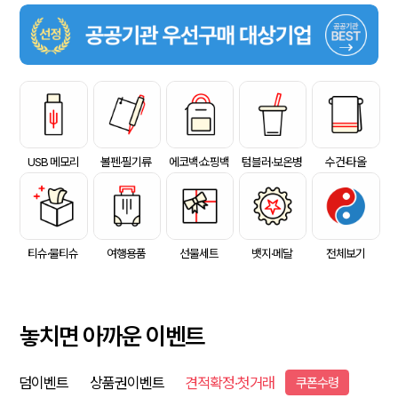
USB 메모리
볼펜·필기류
에코백·쇼핑백
텀블러·보온병
수건·타올
티슈·물티슈
여행용품
선물세트
뱃지·메달
전체보기
놓치면 아까운 이벤트
덤이벤트
상품권이벤트
견적확정·첫거래
쿠폰수령