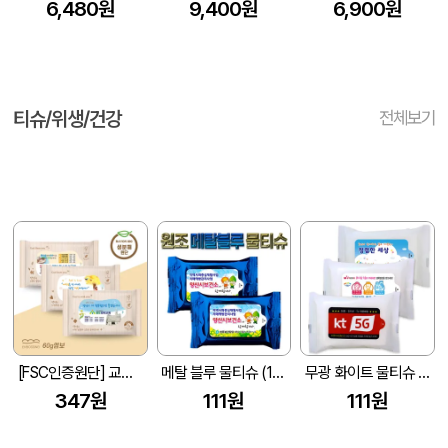
6,480원
9,400원
6,900원
티슈/위생/건강
전체보기
[FSC인증원단] 교회전도 3종 생분해 물티슈 10매(엠보싱)
메탈 블루 물티슈 (10매/15매/20매) (150*90mm)
무광 화이트 물티슈 (10매/15매/20매) (150*90mm)
347원
111원
111원