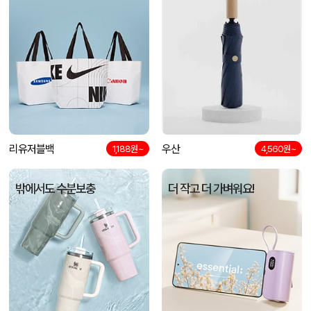
리유저블백
우산
1,188원~
4,560원~
밖에서도 수분보충
더 작고 더 가벼워요!