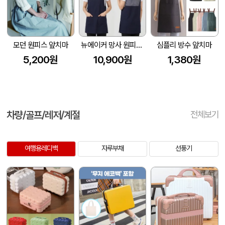
모던 원피스 앞치마
뉴에이커 망사 원피스 앞치마 SM-LA58
심플리 방수 앞치마
5,200원
10,900원
1,380원
차량/골프/레저/계절
전체보기
여행용레디백
자루부채
선풍기