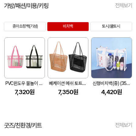
가방/패션/미용/키링
전체보기
종이쇼핑백(기성)
비치백
토시/쿨토시
PVC윈도우 물놀이 방수 메쉬가방 Z644
베케이션 메쉬 토트백 가방 물놀이 비치백 Z751
신형비치백(중) (350*240*90mm)
7,320원
7,350원
4,420원
굿즈/친환경/키트
전체보기