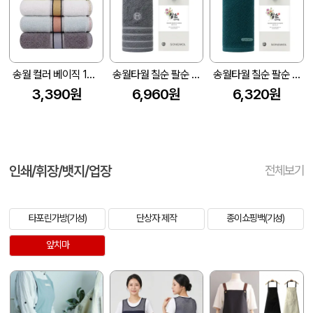
송월 컬러 베이직 130g 1p
송월타월 칠순 팔순 고희 답례품 기프트세트(뉴필라라인 코마사 40수)(전용띠지 포함)
송월타월 칠순 팔순 고희 답례품 기프트세트(포인트 200g 코마사)(전용띠지 포함)
3,390원
6,960원
6,320원
인쇄/휘장/뱃지/업장
전체보기
타포린가방(기성)
단상자 제작
종이쇼핑백(기성)
앞치마