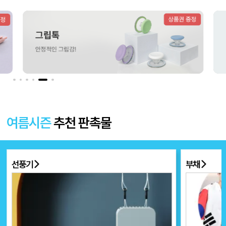
더보기 〉
여름시즌
추천 판촉물
선풍기
부채