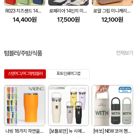
R023 치즈샌드 14인치 레디백
로페리아 14인치 미니 레디백(암호설정가능) (무지에코백 포함)(300x140x260mm)
로얄 그립 미니캐리어 [14인치/16인치]
14,400원
17,500원
12,100원
텀블러/주방/식품
전체보기
스텐머그/머그형텀블러
포토인쇄머그컵
나빙 18가지 자연을 담은 304 스텐 슬라이드캡 텀블러 600ml
[보틀로만] 뉴 시에나 텀블러 900ml
[바쏘] NEW 코어 핸들 텀블러 550ml