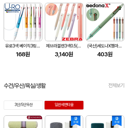
유로3색 베이직3링볼펜(독일잉크/컬러인쇄가능)
제브라블렌3색0.5(마카롱컬러)
(국산)세도나X젬마니들3색(0.7mm)(독일잉크/초초저점도)
168원
3,140원
403원
수건/우산/욕실/생활
전체보기
3단/5단우산
일반세면타올