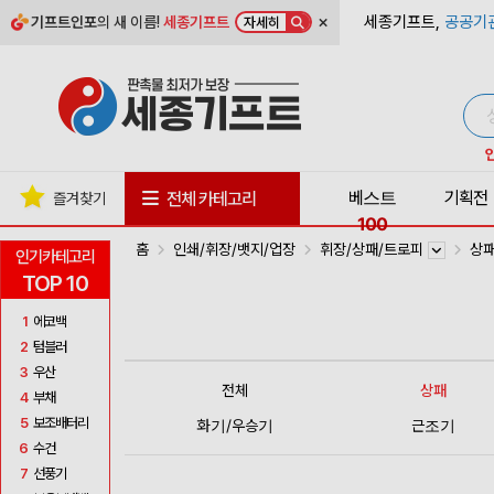
×
세종기프트,
공공기
기프트인포
의 새 이름!
세종기프트
자세히
베스트
기획전
전체 카테고리
즐겨찾기
100
홈
인쇄/휘장/뱃지/업장
휘장/상패/트로피
상
인기카테고리
TOP 10
1
에코백
2
텀블러
3
우산
전체
상패
4
부채
5
보조배터리
화기/우승기
근조기
6
수건
7
선풍기