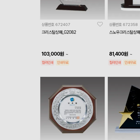
상품번호
672407
상품번호
672358
크리스탈상패_G2082
스노우크리스탈상패_
103,000
원
81,400
원
~
~
칼라인쇄
인쇄무료
칼라인쇄
인쇄무료