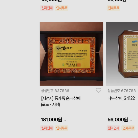
칼라인쇄
인쇄무료
인쇄무료
상품번호
837836
상품번호
676788
[지앤지] 통가죽 순금 상패
나무 상패_G4122
(포도 - 사랑)
181,000
원
56,000
원
~
~
칼라인쇄
인쇄무료
칼라인쇄
인쇄무료