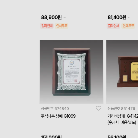
88,900
원
81,400
원
~
~
칼라인쇄
인쇄무료
칼라인쇄
인쇄무료
상품번호
674840
상품번호
851476
주석나무 상패_G1069
가리비상패 _G4142
(순금 바 비용 별도)
151,000
원
56,100
원
~
~