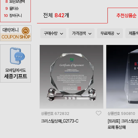
8
보온보냉백
9
물티슈
전체
842
개
추천상품순
10
장바구니
대박머니
₩
구매수량
가격검색
무료제공
제품
COUPON
SHOP
모바일에서도
세종기프트
상품번호
672832
상품번호
590810
크리스탈상패_G2173-C
[트라포] 크리스탈상
로패 통상패