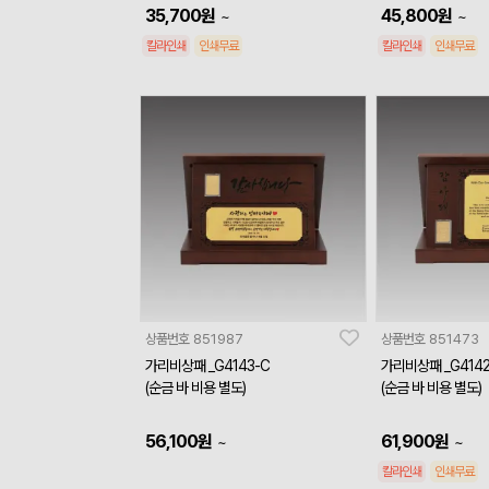
35,700
원
45,800
원
~
~
칼라인쇄
인쇄무료
칼라인쇄
인쇄무료
상품번호
851987
상품번호
851473
가리비상패 _G4143-C
가리비상패 _G4142
(순금 바 비용 별도)
(순금 바 비용 별도)
56,100
원
61,900
원
~
~
칼라인쇄
인쇄무료