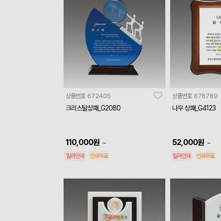
상품번호
672405
상품번호
676789
크리스탈상패_G2080
나무 상패_G4123
110,000
원
52,000
원
~
~
칼라인쇄
인쇄무료
칼라인쇄
인쇄무료