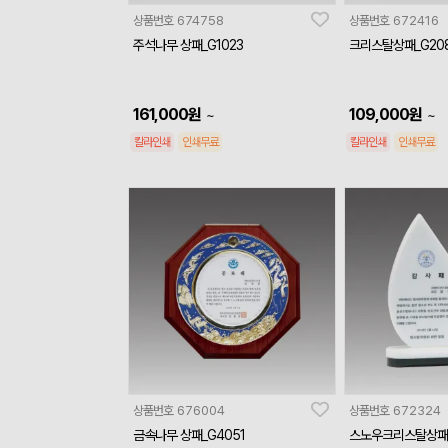
상품번호
674758
상품번호
672416
주석나무 상패_G1023
크리스탈상패_G20
161,000
원
109,000
원
~
~
칼라인쇄
인쇄무료
칼라인쇄
인쇄무료
상품번호
676004
상품번호
672324
금속나무 상패_G4051
스노우크리스탈상패_