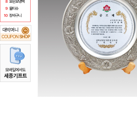
8
보온보냉백
9
물티슈
10
장바구니
대박머니
₩
COUPON
SHOP
모바일에서도
세종기프트