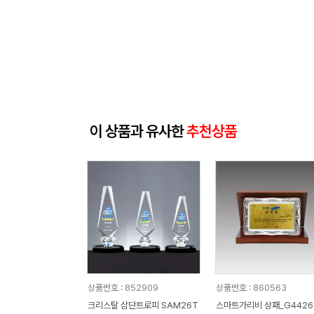
이 상품과 유사한
추천상품
상품번호 : 852909
상품번호 : 860563
크리스탈 삼단트로피 SAM26T
스마트가리비 상패_G4426