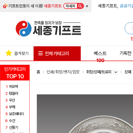
×
세종기프트,
공공기
기프트인포
의 새 이름!
세종기프트
자세히
베스트
기획전
전체 카테고리
즐겨찾기
100
인기카테고리
홈
인쇄/휘장/뱃지/업장
휘장/상패/트로피
상패
TOP 10
1
에코백
2
텀블러
3
우산
4
부채
5
보조배터리
6
수건
7
선풍기