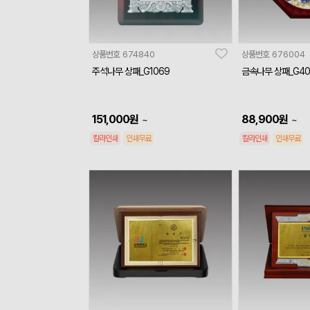
상품번호
674840
상품번호
676004
주석나무 상패_G1069
금속나무 상패_G40
151,000
원
88,900
원
~
~
칼라인쇄
인쇄무료
칼라인쇄
인쇄무료