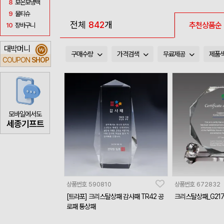
8
보온보냉백
9
물티슈
전체
842
개
추천상품순
10
장바구니
대박머니
₩
구매수량
가격검색
무료제공
제품
COUPON
SHOP
모바일에서도
세종기프트
상품번호
590810
상품번호
672832
[트라포] 크리스탈상패 감사패 TR42 공
크리스탈상패_G217
로패 통상패