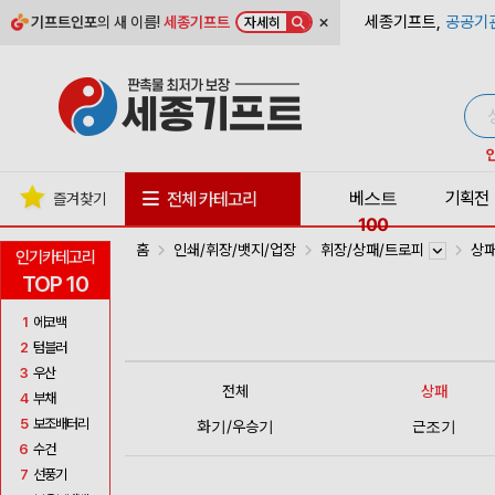
×
세종기프트,
공공기
기프트인포
의 새 이름!
세종기프트
자세히
베스트
기획전
전체 카테고리
즐겨찾기
100
홈
인쇄/휘장/뱃지/업장
휘장/상패/트로피
상
인기카테고리
TOP 10
1
에코백
2
텀블러
3
우산
전체
상패
4
부채
5
보조배터리
화기/우승기
근조기
6
수건
7
선풍기