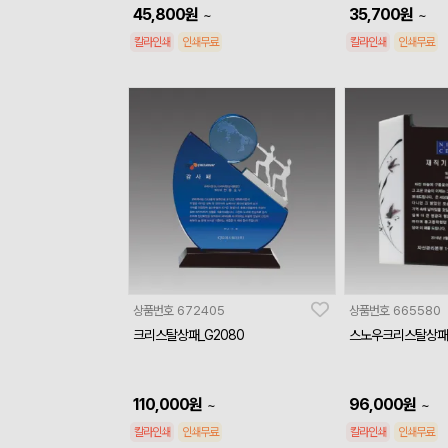
45,800
원
35,700
원
~
~
칼라인쇄
인쇄무료
칼라인쇄
인쇄무료
상품번호
672405
상품번호
665580
크리스탈상패_G2080
스노우크리스탈상패_
110,000
원
96,000
원
~
~
칼라인쇄
인쇄무료
칼라인쇄
인쇄무료