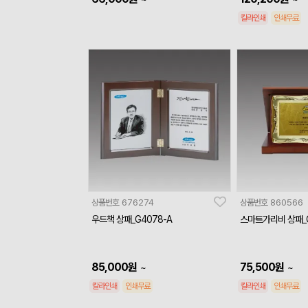
칼라인쇄
인쇄무료
상품번호
676274
상품번호
860566
우드책 상패_G4078-A
스마트가리비 상패_
85,000
원
75,500
원
~
~
칼라인쇄
인쇄무료
칼라인쇄
인쇄무료