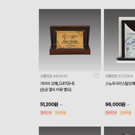
상품번호
860540
상품번호
672364
가리비 상패_G4159-B
스노우크리스탈상패_
(순금 열쇠 비용 별도)
51,200
원
96,000
원
~
~
칼라인쇄
인쇄무료
칼라인쇄
인쇄무료