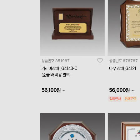
상품번호
851987
상품번호
676787
가리비상패 _G4143-C
나무 상패_G4121
(순금 바 비용 별도)
56,100
원
56,000
원
~
~
칼라인쇄
인쇄무료