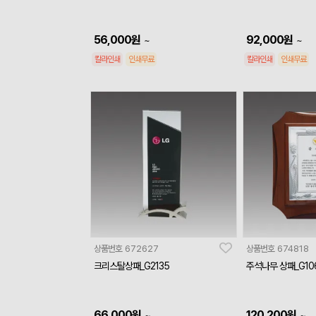
56,000
원
92,000
원
~
~
칼라인쇄
인쇄무료
칼라인쇄
인쇄무료
상품번호
672627
상품번호
674818
크리스탈상패_G2135
주석나무 상패_G10
66,000
원
120,200
원
~
~