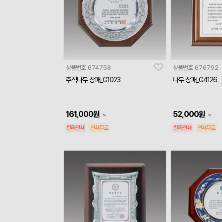
상품번호
674758
상품번호
676792
주석나무 상패_G1023
나무 상패_G4126
161,000
원
52,000
원
~
~
칼라인쇄
인쇄무료
칼라인쇄
인쇄무료