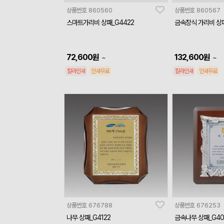
상품번호
860560
상품번호
860567
스마트가리비 상패_G4422
금속장식 가리비 상패
72,600
원
132,600
원
~
~
칼라인쇄
인쇄무료
칼라인쇄
인쇄무료
상품번호
676788
상품번호
676253
나무 상패_G4122
금속나무 상패_G40