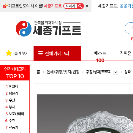
×
세종기프트,
공공기
기프트인포
의 새 이름!
세종기프트
자세히
베스트
기획전
전체 카테고리
즐겨찾기
100
인기카테고리
홈
인쇄/휘장/뱃지/업장
휘장/상패/트로피
상패
TOP 10
1
에코백
2
텀블러
3
우산
4
부채
5
보조배터리
6
수건
7
선풍기