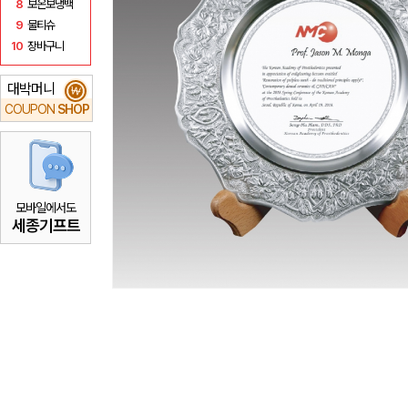
8
보온보냉백
9
물티슈
10
장바구니
대박머니
₩
COUPON
SHOP
모바일에서도
세종기프트