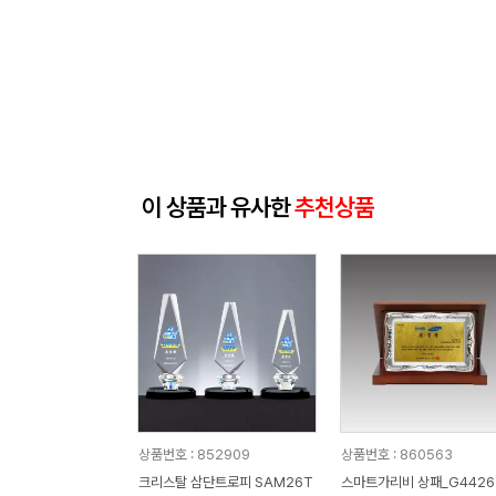
이 상품과 유사한
추천상품
상품번호 : 852909
상품번호 : 860563
크리스탈 삼단트로피 SAM26T
스마트가리비 상패_G4426